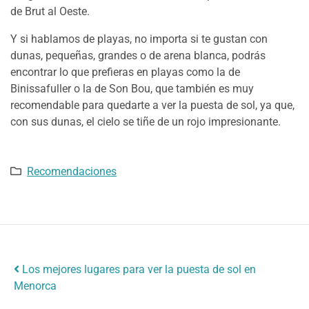
de Brut al Oeste.
Y si hablamos de playas, no importa si te gustan con
dunas, pequeñas, grandes o de arena blanca, podrás
encontrar lo que prefieras en playas como la de
Binissafuller o la de Son Bou, que también es muy
recomendable para quedarte a ver la puesta de sol, ya que,
con sus dunas, el cielo se tiñe de un rojo impresionante.
Recomendaciones
Navegación de artículos
Los mejores lugares para ver la puesta de sol en
Menorca
Consejos para pasar el verano en Menorca con niños