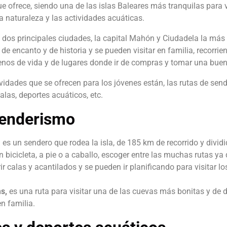
e ofrece, siendo una de las islas Baleares más tranquilas para vi
a naturaleza y las actividades acuáticas.
s dos principales ciudades, la capital Mahón y Ciudadela la má
de encanto y de historia y se pueden visitar en familia, recorrie
lenos de vida y de lugares donde ir de compras y tomar una bue
idades que se ofrecen para los jóvenes están, las rutas de sende
las, deportes acuáticos, etc.
senderismo
,
es un sendero que rodea la isla, de 185 km de recorrido y dividi
n bicicleta, a pie o a caballo, escoger entre las muchas rutas y
ir calas y acantilados y se pueden ir planificando para visitar 
ms,
es una ruta para visitar una de las cuevas más bonitas y de di
en familia.