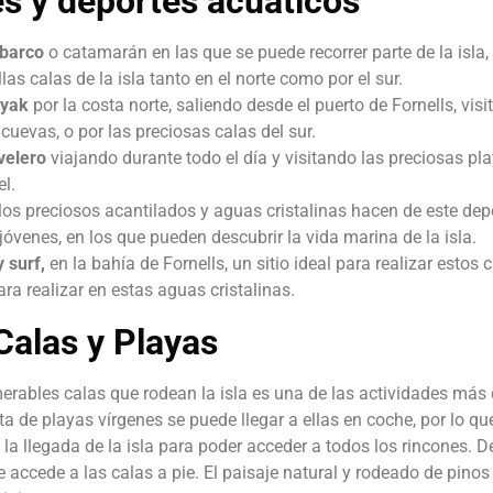
s y deportes acuáticos
 barco
o catamarán en las que se puede recorrer parte de la isla,
as calas de la isla tanto en el norte como por el sur.
ayak
por la costa norte, saliendo desde el puerto de Fornells, vis
 cuevas, o por las preciosas calas del sur.
velero
viajando durante todo el día y visitando las preciosas pl
l.
 los preciosos acantilados y aguas cristalinas hacen de este dep
 jóvenes, en los que pueden descubrir la vida marina de la isla.
y surf,
en la bahía de Fornells, un sitio ideal para realizar estos 
ara realizar en estas aguas cristalinas.
 Calas y Playas
merables calas que rodean la isla es una de las actividades más
ta de playas vírgenes se puede llegar a ellas en coche, por lo q
 la llegada de la isla para poder acceder a todos los rincones. D
e accede a las calas a pie. El paisaje natural y rodeado de pinos