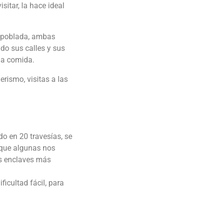
sitar, la hace ideal
s poblada, ambas
ndo sus calles y sus
na comida.
rismo, visitas a las
do en 20 travesías, se
a que algunas nos
los enclaves más
ficultad fácil, para