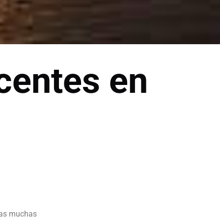
centes en
 las muchas