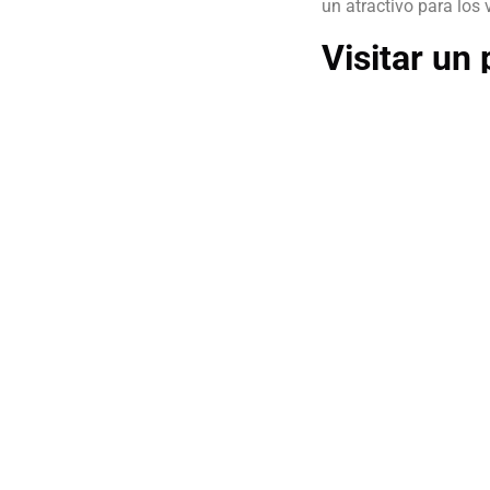
un atractivo para los v
Visitar un
Hay dos parques acuát
con toda la diversión 
Binibeca en el sur de l
Para todas realizar es
el momento deseado a 
coche? Vista nuestro 
dudas.
Descubrir menorca