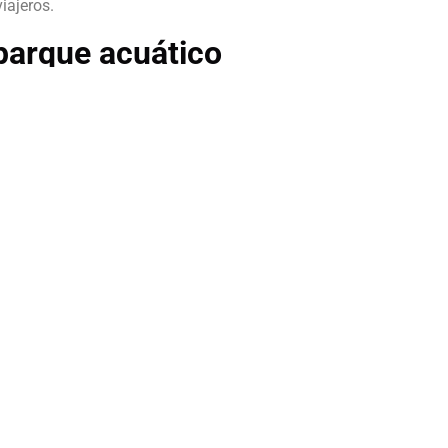
iajeros.
 parque acuático
icos en la isla, uno situado en Cala en Bosc, llamado Aquarock
que te ofrecen estos parques, para toda la familia, y otro que e
a isla.
tas actividades con libertad lo mejor es
alquilar un coche
, pues
el lugar que quieras. Pero quizás te preguntes ¿Qué requisitos 
articulo:
«qué edad se debe tener para alquilar un coche y por q